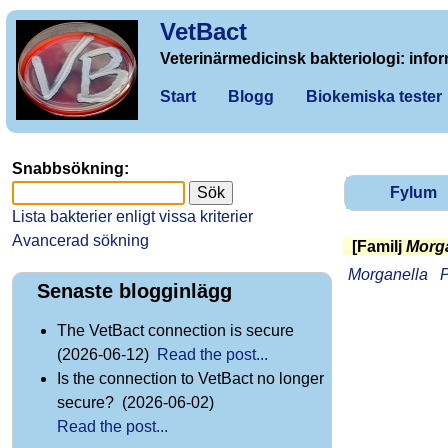
VetBact
Veterinärmedicinsk bakteriologi: infor
Start
Blogg
Biokemiska tester
Snabbsökning:
Fylum
Lista bakterier enligt vissa kriterier
Avancerad sökning
[Familj
Morg
Morganella
P
Senaste blogginlägg
The VetBact connection is secure
(2026-06-12)
Read the post...
Is the connection to VetBact no longer
secure? (2026-06-02)
Read the post...