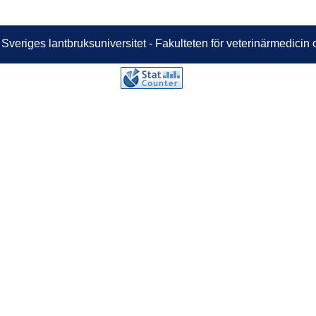
 Sveriges lantbruksuniversitet - Fakulteten för veterinärmedici