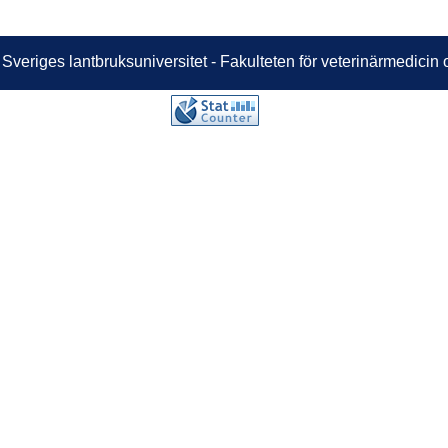
 Sveriges lantbruksuniversitet - Fakulteten för veterinärmedici