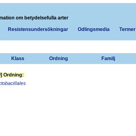
mation om betydelsefulla arter
Resistensundersökningar
Odlingsmedia
Termer
Klass
Ordning
Familj
i
] Ordning:
tobacillales