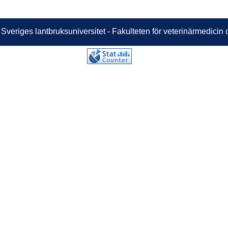
 Sveriges lantbruksuniversitet - Fakulteten för veterinärmedici