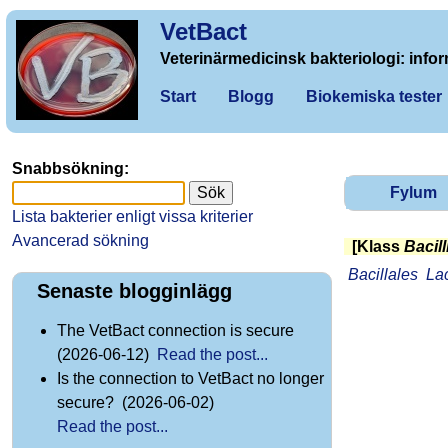
VetBact
Veterinärmedicinsk bakteriologi: infor
Start
Blogg
Biokemiska tester
Snabbsökning:
Fylum
Lista bakterier enligt vissa kriterier
Avancerad sökning
[Klass
Bacill
Bacillales
Lac
Senaste blogginlägg
The VetBact connection is secure
(2026-06-12)
Read the post...
Is the connection to VetBact no longer
secure? (2026-06-02)
Read the post...