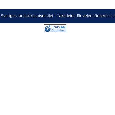
 Sveriges lantbruksuniversitet - Fakulteten för veterinärmedici