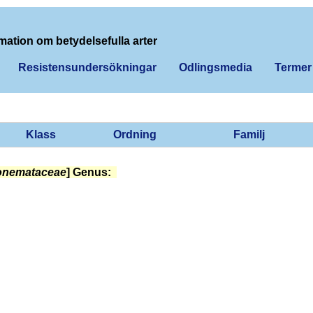
mation om betydelsefulla arter
Resistensundersökningar
Odlingsmedia
Termer
Klass
Ordning
Familj
onemataceae
] Genus: