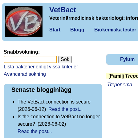
VetBact
Veterinärmedicinsk bakteriologi: infor
Start
Blogg
Biokemiska tester
Snabbsökning:
Fylum
Lista bakterier enligt vissa kriterier
Avancerad sökning
[Familj
Trep
Treponema
Senaste blogginlägg
The VetBact connection is secure
(2026-06-12)
Read the post...
Is the connection to VetBact no longer
secure? (2026-06-02)
Read the post...