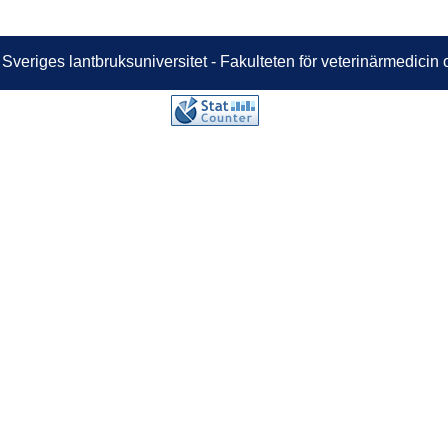
 Sveriges lantbruksuniversitet - Fakulteten för veterinärmedici