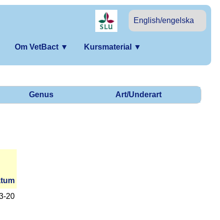
English/engelska
Om VetBact
▼
Kursmaterial
▼
Genus
Art/Underart
tum
03-20