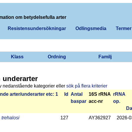
mation om betydelsefulla arter
Resistensundersökningar
Odlingsmedia
Termer
Klass
Ordning
Familj
h underarter
v nedanstående kategorier eller
sök på flera kriterier
de arter/­under­arter etc: 1
Id
Antal
16S rRNA
r­RNA
bas­par
acc-nr
op.
Da
 trehalosi
127
AY362927
2026-­