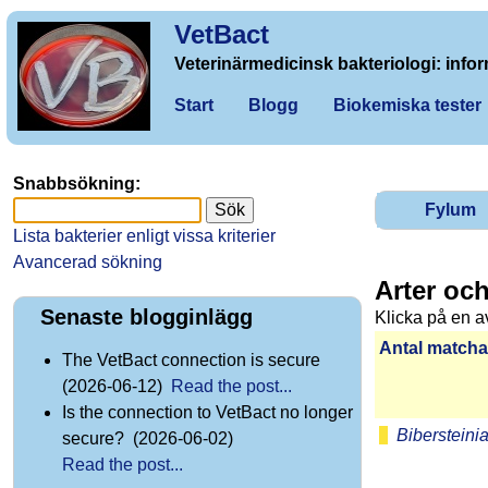
VetBact
Veterinärmedicinsk bakteriologi: infor
Start
Blogg
Biokemiska tester
Snabbsökning:
Fylum
Lista bakterier enligt vissa kriterier
Avancerad sökning
Arter oc
Senaste blogginlägg
Klicka på en a
Antal matchan­
The VetBact connection is secure
(2026-06-12)
Read the post...
Is the connection to VetBact no longer
Bibersteinia
secure? (2026-06-02)
Read the post...