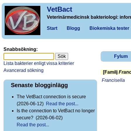
VetBact
Veterinärmedicinsk bakteriologi: infor
Start
Blogg
Biokemiska tester
Snabbsökning:
Fylum
Lista bakterier enligt vissa kriterier
Avancerad sökning
[Familj
Franc
Francisella
Senaste blogginlägg
The VetBact connection is secure
(2026-06-12)
Read the post...
Is the connection to VetBact no longer
secure? (2026-06-02)
Read the post...