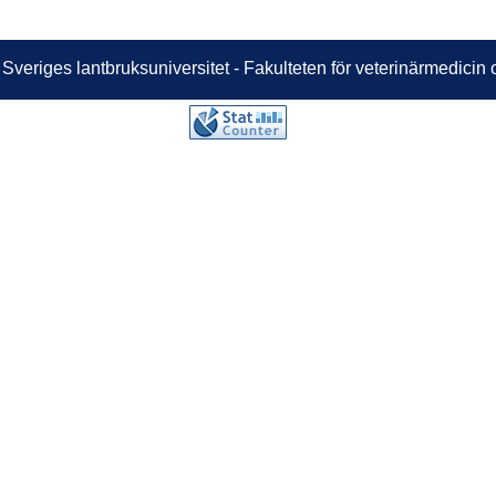
 Sveriges lantbruksuniversitet - Fakulteten för veterinärmedici