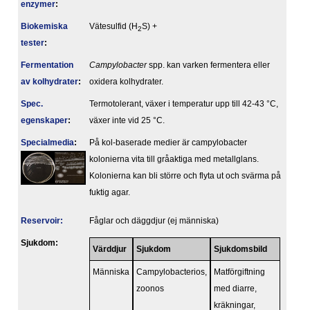
enzymer
:
Biokemiska
Vätesulfid (H
S) +
2
tester
:
Fermentation
Campylobacter
spp. kan varken fermentera eller
av kolhydrater
:
oxidera kolhydrater.
Spec.
Termotolerant, växer i temperatur upp till 42-43 °C,
egenskaper
:
växer inte vid 25 °C.
Specialmedia
:
På kol-baserade medier är campylobacter
kolonierna vita till gråaktiga med metallglans.
Kolonierna kan bli större och flyta ut och svärma på
fuktig agar.
Reservoir:
Fåglar och däggdjur (ej människa)
Sjukdom:
Värddjur
Sjukdom
Sjukdomsbild
Människa
Campylobacterios,
Matförgiftning
zoonos
med diarre,
kräkningar,