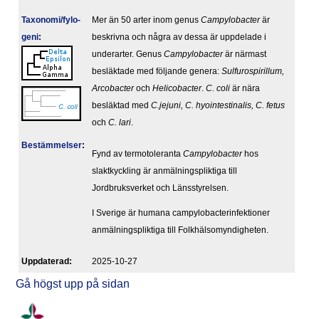
Taxonomi/fylo­
Mer än 50 arter inom genus
Campylobacter
är
geni
:
beskrivna och några av dessa är uppdelade i
underarter. Genus
Campylobacter
är närmast
besläktade med följande genera:
Sulfurospirillum,
Arcobacter
och
Helicobacter
.
C. coli
är nära
besläktad med
C.jejuni, C. hyointestinalis, C. fetus
och
C. lari
.
Bestäm­melser
:
Fynd av termotoleranta
Campylobacter
hos
slaktkyckling är anmälningspliktiga till
Jordbruksverket och Länsstyrelsen.
I Sverige är humana campylobacterinfektioner
anmälningspliktiga till Folkhälsomyndigheten.
Upp­da­te­rad:
2025-10-27
Gå högst upp på sidan