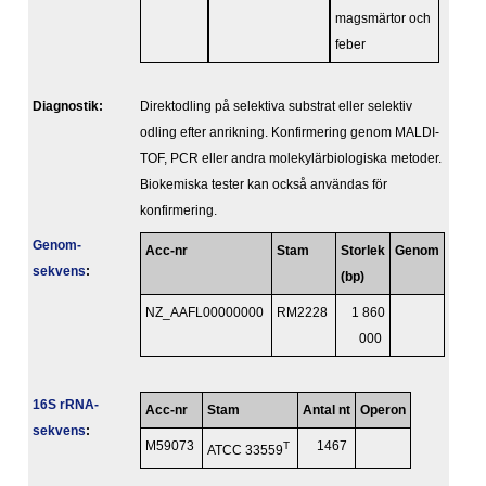
magsmärtor och
feber
Diagnostik:
Direktodling på selektiva substrat eller selektiv
odling efter anrikning. Konfirmering genom MALDI-
TOF, PCR eller andra molekylärbiologiska metoder.
Biokemiska tester kan också användas för
konfirmering.
Genom­
Acc-nr
Stam
Storlek
Genom
sekvens
:
(bp)
NZ_AAFL00000000
RM2228
1 860
000
16S rRNA-
Acc-nr
Stam
Antal nt
Operon
sekvens
:
M59073
T
1467
ATCC 33559