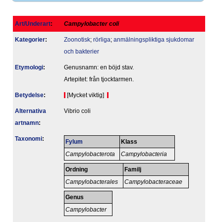
Art/Underart
:
Campylobacter coli
Kategorier
:
Zoonotisk
;
rörliga
;
anmälningspliktiga sjukdomar
och bakterier
Etymologi
:
Genusnamn: en böjd stav.
Artepitet: från tjocktarmen.
Betydelse
:
[Mycket viktig]
Alternativa
Vibrio coli
artnamn
:
Taxonomi
:
Fylum
Klass
Campylobacterota
Campylobacteria
Ordning
Familj
Campylobacterales
Campylobacteraceae
Genus
Campylobacter