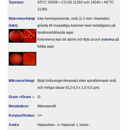
Typstam
:
ATCC 33559 = CCUG 11283 och 14540 = NCTC
11366.
Makromorfologi
Icke hemolyserende, små (1-2 mm i diameter)
(lukt)
:
gråvita till rosaaktiga kolonier med metallglans på
blodinnehållande agar.
Kolonierna kan bli större och flyta ut och
svärma
på
fuktig agar.
Mikromorfologi
:
Böjd (måsvinge-liknande) eller spiralformade små
och rörliga stavar (0,2-0,3 x 1,5-5,0 µm).
Gram +/Gram -
:
G-
Metabolism
:
Mikroaerofil
Katalas/Oxidas
:
+/+
Andra
Hippurikas - (= hippurat -), ureas -