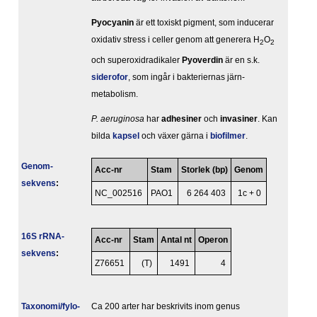
Pyocyanin
är ett toxiskt pigment, som inducerar
oxidativ stress i celler genom att generera H
O
2
2
och superoxidradikaler
Pyoverdin
är en s.k.
siderofor
, som ingår i bakteriernas järn-
metabolism.
P. aeruginosa
har
adhesiner
och
invasiner
. Kan
bilda
kapsel
och växer gärna i
biofilmer
.
Genom­
Acc-nr
Stam
Storlek (bp)
Genom
sekvens
:
NC_002516
PAO1
6 264 403
1c + 0
16S rRNA-
Acc-nr
Stam
Antal nt
Operon
sekvens
:
Z76651
(T)
1491
4
Taxonomi/fylo­
Ca 200 arter har beskrivits inom genus