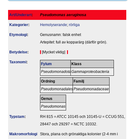
Art/Underart
:
Pseudomonas aeruginosa
Kategorier
:
Hemolyserande
;
rörliga
Etymologi
:
Genusnamn: falsk enhet
Artepitet: full av kopparärg (därför grön).
Betydelse
:
[Mycket viktig]
Taxonomi
:
Fylum
Klass
Pseudomonadota
Gammaproteobacteria
Ordning
Familj
Pseudomonadales
Pseudomonadaceae
Genus
Pseudomonas
Typstam
:
RH 815 = ATCC 10145 och 10145-U = CCUG 551,
28447 och 29297 = NCTC 10332.
Makromorfologi
Stora, plana och grönaktiga kolonier (2-4 mm i