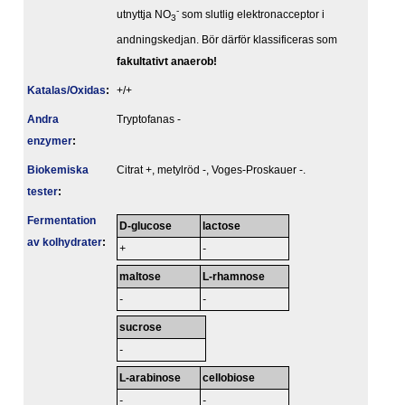
-
utnyttja NO
som slutlig elektronacceptor i
3
andningskedjan. Bör därför klassificeras som
fakultativt anaerob!
Katalas/Oxidas
:
+/+
Andra
Tryptofanas -
enzymer
:
Biokemiska
Citrat +, metylröd -, Voges-Proskauer -.
tester
:
Fermentation
D-glucose
lactose
av kolhydrater
:
+
-
maltose
L-rhamnose
-
-
sucrose
-
L-arabinose
cellobiose
-
-