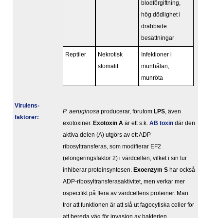
blodförgiftning,
hög dödlighet i
drabbade
besättningar
Reptiler
Nekrotisk
Infektioner i
stomatit
munhålan,
munröta
Virulens­
P. aeruginosa
producerar, förutom
LPS
, även
faktorer:
exotoxiner.
Exotoxin A
är ett s.k.
AB toxin
där den
aktiva delen (A) utgörs av ett ADP-
ribosyltransferas, som modifierar EF2
(elongeringsfaktor 2) i värdcellen, vilket i sin tur
inhiberar proteinsyntesen.
Exoenzym S
har också
ADP-ribosyltransferasaktivitet, men verkar mer
ospecifikt på flera av värdcellens proteiner. Man
tror att funktionen är att slå ut fagocytiska celler för
att bereda väg för invasion av bakterien.