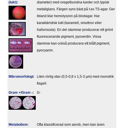
(lukt)
:
diameter) med oregelbundna kanter och typisk
metallglans. Färgen syns bäst på t.ex TS-agar. Ger
ibland klar hemolyszon på blodagar. Har
karaktäristisk lukt (karamell, smultron eller
hallonsoda). En del stammar producerar ett grönt
fluorescerande pigment, pyoverdin. Vissa
stammar kan också producera ett blått pigment,
pyocyanin.
Mikromorfologi
:
Liten rörlig stav (0,5-0,8 x 1,5-3 µm) med monotrik
flagell.
Gram +/Gram -
:
G-
Metabolism
:
Ofta klassificerad som aerob, men kan även