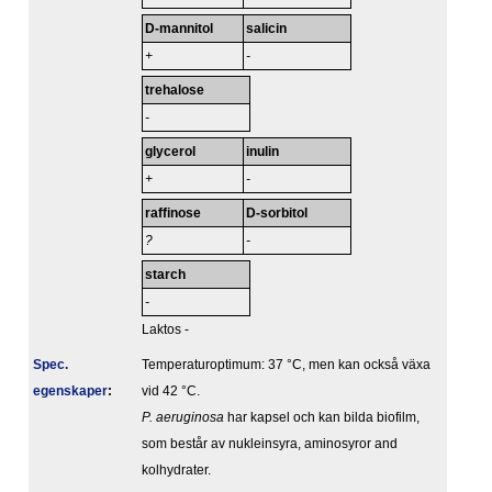
D-mannitol
salicin
+
-
trehalose
-
glycerol
inulin
+
-
raffinose
D-sorbitol
?
-
starch
-
Laktos -
Spec.
Temperaturoptimum: 37 °C, men kan också växa
egenskaper
:
vid 42 °C.
P. aeruginosa
har kapsel och kan bilda biofilm,
som består av nukleinsyra, aminosyror and
kolhydrater.