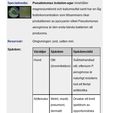
Specialmedia
:
Pseudomonas Isolation-agar
innehåller
magnesiumklorid och kaliumsulfat samt har en låg
fosforkoncentration som tillsammans ökar
produktionen av pyocyanin vilket
Pseudomonas
aeruginosa
är den enda kända bakterien att
producera.
Reservoir:
Omgivningen: jord, vatten mm.
Sjukdom:
Värddjur
Sjukdom
Sjukdomsbild
Hund
Otit
Svårbehandlad
(öroninfektion)
otit, eftersom
P.
aeruginosa
är
naturligt resistens
mot ett flertal
antibiotika
Nötkreatur
Metrit, mastit,
Orsakar ett brett
pneumoni,
spektrum av
dermatit
opportunistiska