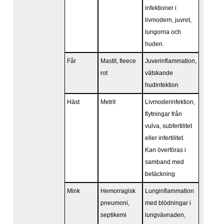
infektioner i
livmodern, juvret,
lungorna och
huden.
Får
Mastit, fleece
Juverinflammation,
rot
vätskande
hudinfektion
Häst
Metrit
Livmoderinfektion,
flytningar från
vulva, subfertilitet
eller infertilitet.
Kan överföras i
samband med
betäckning
Mink
Hemorragisk
Lunginflammation
pneumoni,
med blödningar i
septikemi
lungvävnaden,