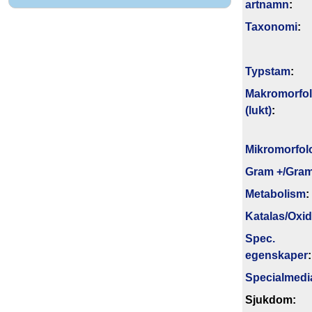
artnamn
:
Taxonomi
:
Typstam
:
Makromorfol
(lukt)
:
Mikromorfol
Gram +/Gram
Metabolism
:
Katalas/Oxi
Spec.
egenskaper
:
Specialmedi
Sjukdom: