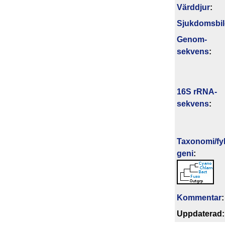
Värddjur
:
Sjukdomsbi
Genom­
sekvens
:
16S rRNA-
sekvens
:
Taxonomi/fyl
geni
:
Kommentar
:
Upp­da­te­rad: