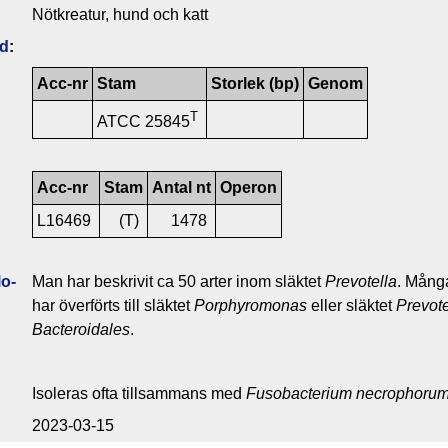
Nötkreatur, hund och katt
ld
:
Acc-nr
Stam
Storlek (bp)
Genom
T
ATCC 25845
Acc-nr
Stam
Antal nt
Operon
L16469
(T)
1478
o­
Man har beskrivit ca 50 arter inom släktet
Prevotella
. Många
har överförts till släktet
Porphyromonas
eller släktet
Prevote
Bacteroidales
.
Isoleras ofta tillsammans med
Fusobacterium necrophoru
2023-03-15