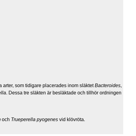
 arter, som tidigare placerades inom släktet
Bacteroides
,
lla
. Dessa tre släkten är besläktade och tillhör ordningen
m
och
Trueperella pyogenes
vid klövröta.