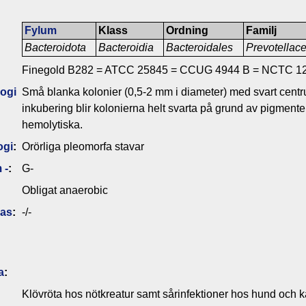
Fylum
Klass
Ordning
Familj
Bacteroidota
Bacteroidia
Bacteroidales
Prevotellac
Finegold B282 = ATCC 25845 = CCUG 4944 B = NCTC 1
ogi
Små blanka kolonier (0,5-2 mm i diameter) med svart centru
inkubering blir kolonierna helt svarta på grund av pigmenter
hemolytiska.
ogi
:
Orörliga pleomorfa stavar
 -
:
G-
Obligat anaerobic
das
:
-/-
a
:
Klövröta hos nötkreatur samt sårinfektioner hos hund och k