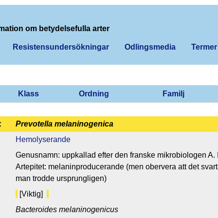
mation om betydelsefulla arter
Resistensundersökningar
Odlingsmedia
Termer
Klass
Ordning
Familj
:
Prevotella melaninogenica
Hemolyserande
Genusnamn: uppkallad efter den franske mikrobiologen A. 
Artepitet: melaninproducerande (men obervera att det svar
man trodde ursprungligen)
[Viktig]
Bacteroides melaninogenicus