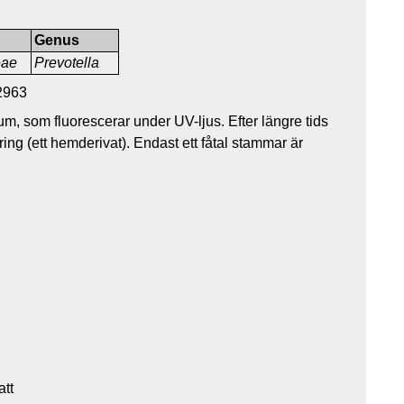
Genus
eae
Prevotella
2963
m, som fluorescerar under UV-ljus. Efter längre tids
ing (ett hemderivat). Endast ett fåtal stammar är
att