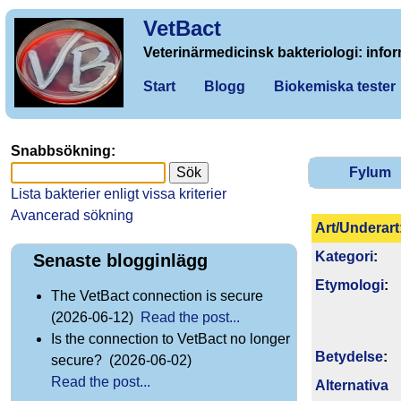
VetBact
Veterinärmedicinsk bakteriologi: infor
Start
Blogg
Biokemiska tester
Snabbsökning:
Fylum
Lista bakterier enligt vissa kriterier
Avancerad sökning
Art/Underart
Kategori
:
Senaste blogginlägg
Etymologi
:
The VetBact connection is secure
(2026-06-12)
Read the post...
Is the connection to VetBact no longer
Betydelse
:
secure? (2026-06-02)
Read the post...
Alternativa