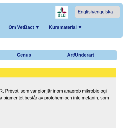
English/engelska
Om VetBact
▼
Kursmaterial
▼
Genus
Art/Underart
R. Prévot, som var pionjär inom anaerob mikrobiologi
ta pigmentet består av protohem och inte melanin, som