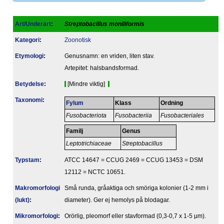
Art/Underart
:
Streptobacillus moniliformis
Kategori
:
Zoonotisk
Etymologi
:
Genusnamn: en vriden, liten stav.
Artepitet: halsbandsformad.
Betydelse
:
[Mindre viktig]
Taxonomi
:
Fylum
Klass
Ordning
Fusobacteriota
Fusobacteriia
Fusobacteriales
Familj
Genus
Leptotrichiaceae
Streptobacillus
Typstam
:
ATCC 14647 = CCUG 2469 = CCUG 13453 = DSM
12112 = NCTC 10651.
Makromorfologi
Små runda, gråaktiga och smöriga kolonier (1-2 mm i
(lukt)
:
diameter). Ger ej hemolys på blodagar.
Mikromorfologi
:
Orörlig, pleomorf eller stavformad (0,3-0,7 x 1-5 µm).