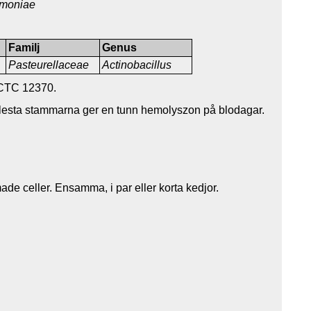
umoniae
Familj
Genus
Pasteurellaceae
Actinobacillus
CTC 12370.
 flesta stammarna ger en tunn hemolyszon på blodagar.
ade celler. Ensamma, i par eller korta kedjor.