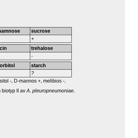
rhamnose
sucrose
+
icin
trehalose
-
orbitol
starch
?
sitol -, D-mannos +, melibios -.
n biotyp II av
A. pleuropneumoniae
.