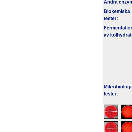
Andra enzy
Biokemiska
tester
:
Fermentatio
av kolhydrat
Mikrobiolog
tester
: