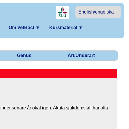
English/engelska
Om VetBact
▼
Kursmaterial
▼
Genus
Art/Underart
der senare år ökat igen. Akuta sjukdomsfall har ofta