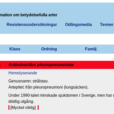
mation om betydelsefulla arter
Resistensundersökningar
Odlingsmedia
Termer
Klass
Ordning
Familj
:
Actinobacillus pleuropneumoniae
Hemolyserande
Genusnamn: strålstav.
Artepitet: från pleuropneumoni (lungsäcken).
Under 1990-talet minskade sjukdomen i Sverige, men har un
dödlig utgång.
[Mycket viktig]