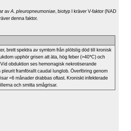
mar av
A. pleuropneumoniae
, biotyp I kräver V-faktor (NAD
räver denna faktor.
, brett spektra av symtom från plötslig död till kronisk
jukdom upphör grisen att äta, hög feber (>40*C) och
 Vid obduktion ses hemorragisk nekrotiserande
 pleurit framförallt caudal lunglob. Överföring genom
Grisar <6 månader drabbas oftast. Kroniskt infekterade
illerna och smitta smågrisar.