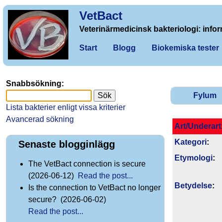
VetBact
Veterinärmedicinsk bakteriologi: infor
Start
Blogg
Biokemiska tester
Snabbsökning:
Fylum
Lista bakterier enligt vissa kriterier
Avancerad sökning
Art/Underart
Kategori
:
Senaste blogginlägg
Etymologi
:
The VetBact connection is secure
(2026-06-12)
Read the post...
Betydelse
:
Is the connection to VetBact no longer
secure? (2026-06-02)
Read the post...