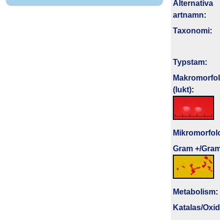
Alternativa
artnamn
:
Taxonomi
:
Typstam
:
Makromorfol
(lukt)
:
Mikromorfol
Gram +/Gram
Metabolism
:
Katalas/Oxi