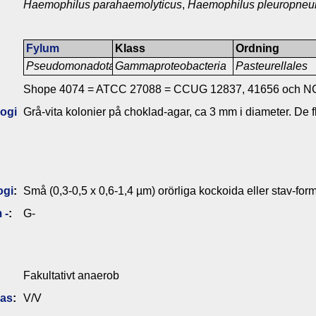
Haemophilus parahaemolyticus
,
Haemophilus pleuropne
Fylum
Klass
Ordning
Pseudomonadota
Gammaproteobacteria
Pasteurellales
Shope 4074 = ATCC 27088 = CCUG 12837, 41656 och N
ogi
Grå-vita kolonier på choklad-agar, ca 3 mm i diameter. De
ogi
:
Små (0,3-0,5 x 0,6-1,4 µm) orörliga kockoida eller stav-form
 -
:
G-
Fakultativt anaerob
das
:
V/V