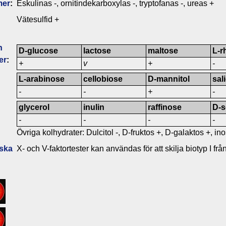
mer
:
Eskulinas -, ornitindekarboxylas -, tryptofanas -, ureas +
Vätesulfid +
n
D-glucose
lactose
maltose
L-
er
:
+
v
+
-
L-arabinose
cellobiose
D-mannitol
sal
-
-
+
-
glycerol
inulin
raffinose
D-s
-
-
-
-
Övriga kolhydrater: Dulcitol -, D-fruktos +, D-galaktos +, ino
iska
X- och V-faktortester kan användas för att skilja biotyp I frå