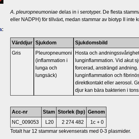
A. pleuropneumoniae
delas in i serotyper. De flesta stam
eller NADPH) för tillväxt, medan stammar av biotyp II inte k
a
:
Värddjur
Sjukdom
Sjukdomsbild
Gris
Pleuropneumoni
Hosta och andningssvårigheter
(inflammation i
lunginflammation. Vid akut s
lunga och
forcerad, ansträngd andning.
lungsäck)
lunginflammation och fibrinös
direktkontakt eller aerosol. 
djur kan bära bakterien i tons
Acc-nr
Stam
Storlek (bp)
Genom
NC_009053
L20
2 274 482
1c + 0
Totalt har 12 stammar sekvenserats med 0-3 plasmider.