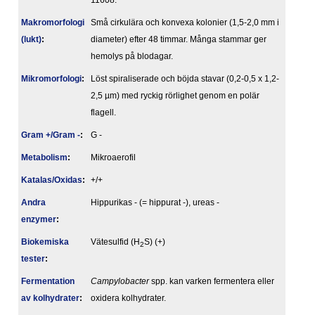
11608.
Makromorfologi
Små cirkulära och konvexa kolonier (1,5-2,0 mm i
(lukt)
:
diameter) efter 48 timmar. Många stammar ger
hemolys på blodagar.
Mikromorfologi
:
Löst spiraliserade och böjda stavar (0,2-0,5 x 1,2-
2,5 µm) med ryckig rörlighet genom en polär
flagell.
Gram +/Gram -
:
G -
Metabolism
:
Mikroaerofil
Katalas/Oxidas
:
+/+
Andra
Hippurikas - (= hippurat -), ureas -
enzymer
:
Biokemiska
Vätesulfid (H
S) (+)
2
tester
:
Fermentation
Campylobacter
spp. kan varken fermentera eller
av kolhydrater
:
oxidera kolhydrater.