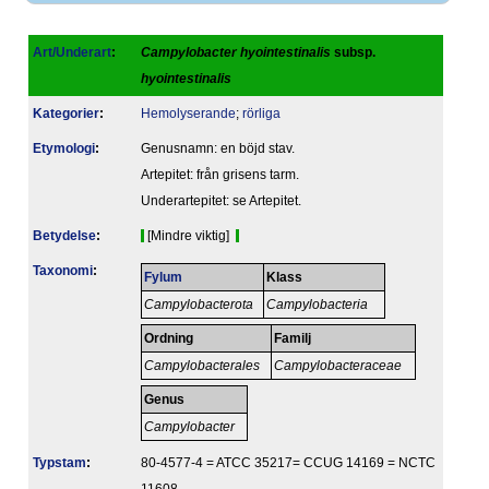
Art/Underart
:
Campylobacter hyointestinalis
subsp.
hyointestinalis
Kategorier
:
Hemolyserande
;
rörliga
Etymologi
:
Genusnamn: en böjd stav.
Artepitet: från grisens tarm.
Underartepitet: se Artepitet.
Betydelse
:
[Mindre viktig]
Taxonomi
:
Fylum
Klass
Campylobacterota
Campylobacteria
Ordning
Familj
Campylobacterales
Campylobacteraceae
Genus
Campylobacter
Typstam
:
80-4577-4 = ATCC 35217= CCUG 14169 = NCTC