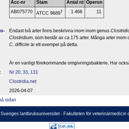
Acc-nr
Stam
Antal nt
Operon
AB075770
1 466
11
T
ATCC 9689
o­
Endast två arter finns beskrivna inom inom genus
Clostridi
Clostridium
, som består av ca 175 arter. Många arter inom d
C. difficile
är ett exempel på detta.
Är en vanligt förekommande omgivningsbakterie. Har också
:
Nr 20, 33, 131
Clostridia.net
2026-04-07
på sidan
 Sveriges lantbruksuniversitet - Fakulteten för veterinärmedici