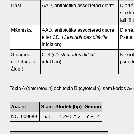
Häst
AAD, antibiotika associerad diarre
Diarré
sjukhu
fall f
Människa
AAD, antibiotika associerad diarre
Diarré
eller CDI (
Clostridiodes difficile
Pseud
infektion)
Smågrisar,
CDI (
Clostridiodes difficile
Nekrot
(1-7 dagars
infektion)
pseud
ålder)
Toxin A (enterotoxin) och toxin B (cytotoxin), som kodas a
Acc-nr
Stam
Storlek (bp)
Genom
NC_009089
630
4 290 252
1c + 1c