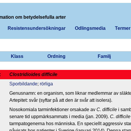
mation om betydelsefulla arter
Resistensundersökningar
Odlingsmedia
Termer
Klass
Ordning
Familj
:
Clostridioides difficile
Sporbildande
;
rörliga
Genusnamn: en organism, som liknar medlemmar av släkt
Artepitet: svår (syftar på att den är svår att isolera).
Nosokomiala tarminfektioner orsakade av
C. difficile
i samb
senare tid uppmärksammats i media (jan. 2009).
C. difficile
tarmpatogenerna hos människa. En speciellt aggressiv stam
påvisats hos patienter i Sverige (januari 2014). Denna sta