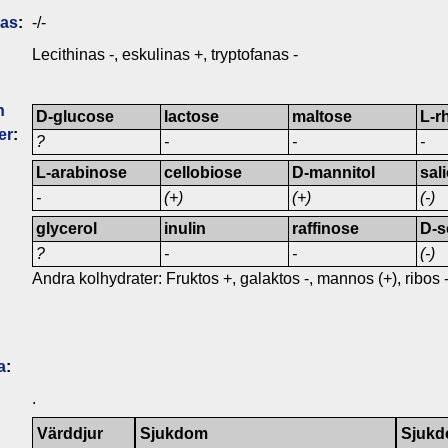
das
:
-/-
Lecithinas -, eskulinas +, tryptofanas -
n
D-glucose
lactose
maltose
L-r
er
:
?
-
-
-
L-arabinose
cellobiose
D-mannitol
sal
-
(+)
(+)
(-)
glycerol
inulin
raffinose
D-s
?
-
-
(-)
Andra kolhydrater: Fruktos +, galaktos -, mannos (+), ribos -,
a
:
.
Värddjur
Sjukdom
Sjukd