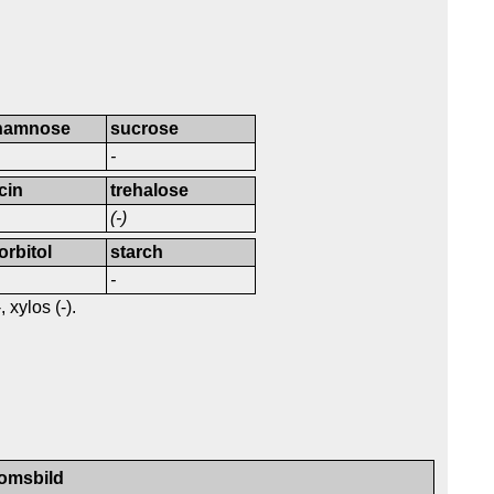
hamnose
sucrose
-
icin
trehalose
(-)
orbitol
starch
-
 xylos (-).
omsbild