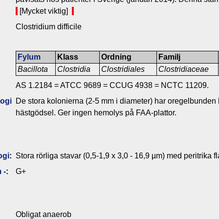
[Mycket viktig]
Clostridium difficile
Fylum
Klass
Ordning
Familj
Bacillota
Clostridia
Clostridiales
Clostridiaceae
AS 1.2184 = ATCC 9689 = CCUG 4938 = NCTC 11209.
ogi
De stora kolonierna (2-5 mm i diameter) har oregelbunden k
hästgödsel. Ger ingen hemolys på FAA-plattor.
ogi
:
Stora rörliga stavar (0,5-1,9 x 3,0 - 16,9 µm) med peritrika f
 -
:
G+
Obligat anaerob