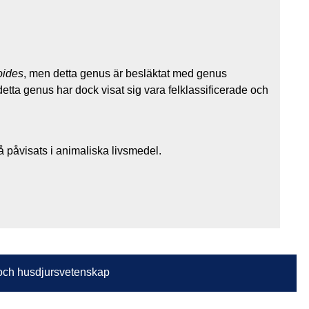
oides
, men detta genus är besläktat med genus
etta genus har dock visat sig vara felklassificerade och
 påvisats i animaliska livsmedel.
n och husdjursvetenskap