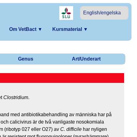
English/engelska
Om VetBact
▼
Kursmaterial
▼
Genus
Art/Underart
et
Clostridium
.
and med antibiotikabehandling av människa har på
och calicivirus är de två vanligaste nosokomiala
 (ribotyp 027 eller O27) av
C. difficile
har nyligen
m är resistent mot fluoroquinoloner (gyrashämmare).