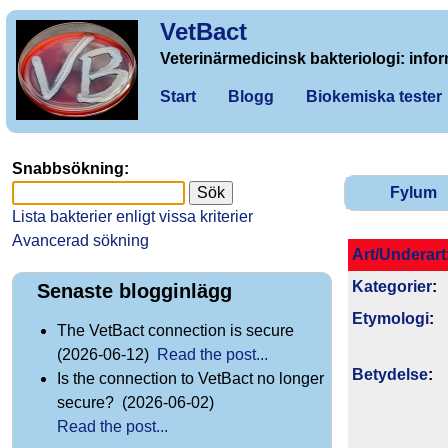
VetBact
Veterinärmedicinsk bakteriologi: infor
Start
Blogg
Biokemiska tester
Snabbsökning:
Fylum
Lista bakterier enligt vissa kriterier
Avancerad sökning
Art/Underart
Kategorier
:
Senaste blogginlägg
Etymologi
:
The VetBact connection is secure
(2026-06-12)
Read the post...
Betydelse
:
Is the connection to VetBact no longer
secure? (2026-06-02)
Read the post...