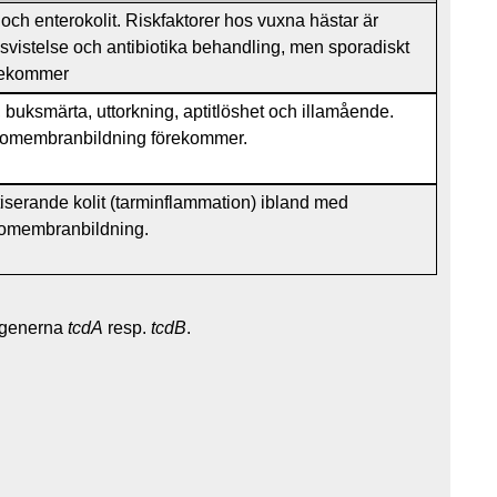
 och enterokolit. Riskfaktorer hos vuxna hästar är
svistelse och antibiotika behandling, men sporadiskt
örekommer
, buksmärta, uttorkning, aptitlöshet och illamående.
omembranbildning förekommer.
iserande kolit (tarminflammation) ibland med
omembranbildning.
v generna
tcdA
resp.
tcdB
.