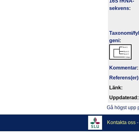
16S rRNA-
sekvens
:
Taxonomi/fyl
geni
:
Kommentar
:
Referens(er)
Länk:
Upp­da­te­rad:
Gå högst upp 
Kontakta oss
-