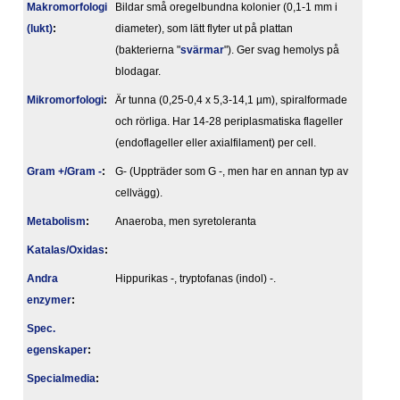
Makromorfologi
Bildar små oregelbundna kolonier (0,1-1 mm i
(lukt)
:
diameter), som lätt flyter ut på plattan
(bakterierna "
svärmar
"). Ger svag hemolys på
blodagar.
Mikromorfologi
:
Är tunna (0,25-0,4 x 5,3-14,1 µm), spiralformade
och rörliga. Har 14-28 periplasmatiska flageller
(endoflageller eller axialfilament) per cell.
Gram +/Gram -
:
G- (Uppträder som G -, men har en annan typ av
cellvägg).
Metabolism
:
Anaeroba, men syretoleranta
Katalas/Oxidas
:
Andra
Hippurikas -, tryptofanas (indol) -.
enzymer
:
Spec.
egenskaper
:
Specialmedia
: