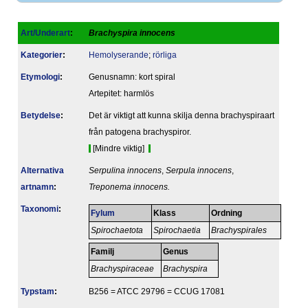
Art/Underart
:
Brachyspira innocens
Kategorier
:
Hemolyserande
;
rörliga
Etymologi
:
Genusnamn: kort spiral
Artepitet: harmlös
Betydelse
:
Det är viktigt att kunna skilja denna brachyspiraart
från patogena brachyspiror.
[Mindre viktig]
Alternativa
Serpulina innocens
,
Serpula innocens
,
artnamn
:
Treponema innocens.
Taxonomi
:
Fylum
Klass
Ordning
Spirochaetota
Spirochaetia
Brachyspirales
Familj
Genus
Brachyspiraceae
Brachyspira
Typstam
:
B256 = ATCC 29796 = CCUG 17081