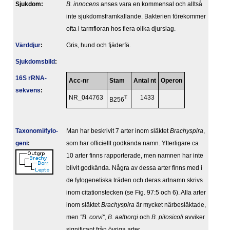
Sjukdom:
B. innocens
anses vara en kommensal och alltså
inte sjukdomsframkallande. Bakterien förekommer
ofta i tarmfloran hos flera olika djurslag.
Värddjur
:
Gris, hund och fjäderfä.
Sjukdomsbild
:
16S rRNA-
Acc-nr
Stam
Antal nt
Operon
sekvens
:
NR_044763
T
1433
B256
Taxonomi/fylo­
Man har beskrivit 7 arter inom släktet
Brachyspira
,
geni
:
som har officiellt godkända namn. Ytterligare ca
10 arter finns rapporterade, men namnen har inte
blivit godkända. Några av dessa arter finns med i
de fylogenetiska träden och deras artnamn skrivs
inom citationstecken (se Fig. 97:5 och 6). Alla arter
inom släktet
Brachyspira
är mycket närbesläktade,
men
"B. corvi"
,
B. aalborgi
och
B. pilosicoli
avviker
significant från övriga arter.